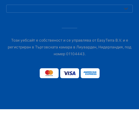
Този уебсайт е собственост и се управлява от EasyTerra B.V. и е
регистриран в Търговската камара в Лиуварден, Нидерландия, под
номер 01104443.