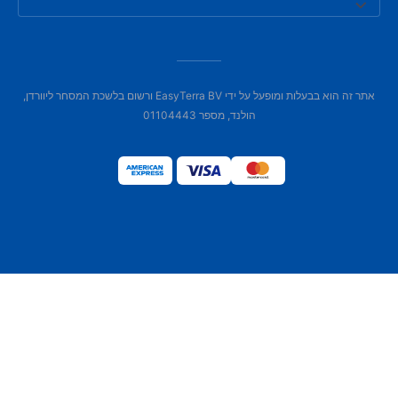
אתר זה הוא בבעלות ומופעל על ידי EasyTerra BV ורשום בלשכת המסחר ליוורדן,
הולנד, מספר 01104443