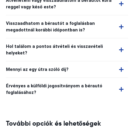
Átvehetem vagy visszaadhatom a bérautót kora
reggel vagy késő este?
Visszaadhatom a bérautót a foglalásban
megadottnál korábbi időpontban is?
Hol találom a pontos átvételi és visszavételi
helyeket?
Mennyi az egy útra szóló díj?
Érvényes a külföldi jogosítványom a bérautó
foglalásához?
További opciók és lehetőségek