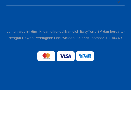
Laman web ini dimiliki dan dikendalikan oleh EasyTerra BV dan berdaftar
dengan Dewan Perniagaan Leeuwarden, Belanda, nombor 01104443