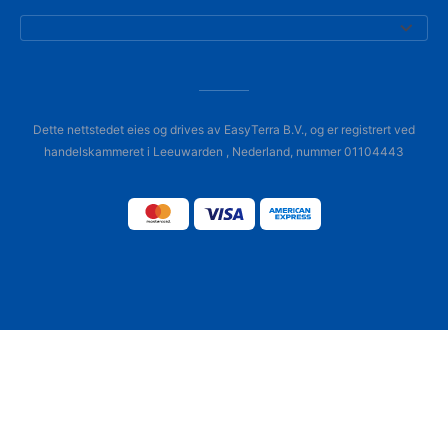
Dette nettstedet eies og drives av EasyTerra B.V., og er registrert ved
handelskammeret i Leeuwarden , Nederland, nummer 01104443