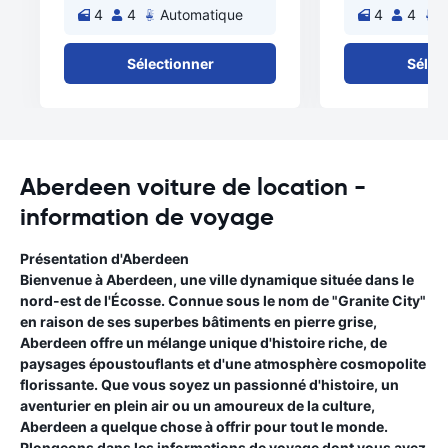
4
4
Automatique
4
4
A
Sélectionner
Sélec
Aberdeen voiture de location -
information de voyage
Présentation d'Aberdeen
Bienvenue à Aberdeen, une ville dynamique située dans le
nord-est de l'Écosse. Connue sous le nom de "Granite City"
en raison de ses superbes bâtiments en pierre grise,
Aberdeen offre un mélange unique d'histoire riche, de
paysages époustouflants et d'une atmosphère cosmopolite
florissante. Que vous soyez un passionné d'histoire, un
aventurier en plein air ou un amoureux de la culture,
Aberdeen a quelque chose à offrir pour tout le monde.
Plongeons dans les informations de voyage dont vous avez