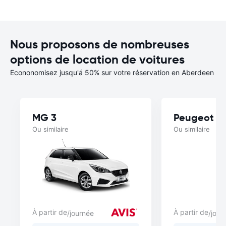
Nous proposons de nombreuses
options de location de voitures
Econonomisez jusqu'á 50% sur votre réservation en Aberdeen
MG 3
Peugeot 2
Ou similaire
Ou similaire
À partir de
À partir de
/journée
/jour