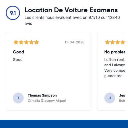
Location De Voiture Examens
9.1
Les clients nous évaluent avec un 9.1/10 sur 12840
avis
11-04-2026
Good
No problem
Good
I often rent 
and I always 
Very competit
guarantee.
Thomas Simpson
Jesu
T
J
Drivalia Glasgow Airport
Edinb