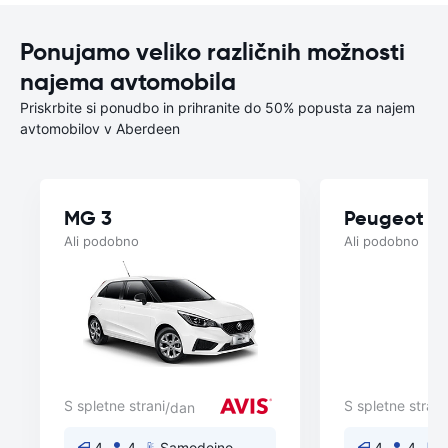
Ponujamo veliko različnih možnosti
najema avtomobila
Priskrbite si ponudbo in prihranite do 50% popusta za najem
avtomobilov v Aberdeen
MG 3
Peugeot 2
Ali podobno
Ali podobno
S spletne strani
S spletne strani
/dan
4
4
Samodejno
4
4