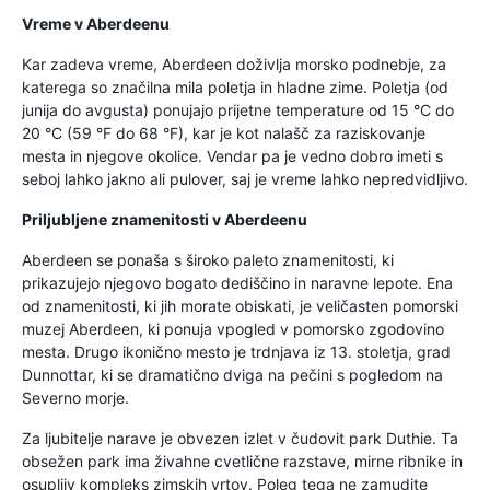
Vreme v Aberdeenu
Kar zadeva vreme, Aberdeen doživlja morsko podnebje, za
katerega so značilna mila poletja in hladne zime. Poletja (od
junija do avgusta) ponujajo prijetne temperature od 15 °C do
20 °C (59 °F do 68 °F), kar je kot nalašč za raziskovanje
mesta in njegove okolice. Vendar pa je vedno dobro imeti s
seboj lahko jakno ali pulover, saj je vreme lahko nepredvidljivo.
Priljubljene znamenitosti v Aberdeenu
Aberdeen se ponaša s široko paleto znamenitosti, ki
prikazujejo njegovo bogato dediščino in naravne lepote. Ena
od znamenitosti, ki jih morate obiskati, je veličasten pomorski
muzej Aberdeen, ki ponuja vpogled v pomorsko zgodovino
mesta. Drugo ikonično mesto je trdnjava iz 13. stoletja, grad
Dunnottar, ki se dramatično dviga na pečini s pogledom na
Severno morje.
Za ljubitelje narave je obvezen izlet v čudovit park Duthie. Ta
obsežen park ima živahne cvetlične razstave, mirne ribnike in
osupljiv kompleks zimskih vrtov. Poleg tega ne zamudite