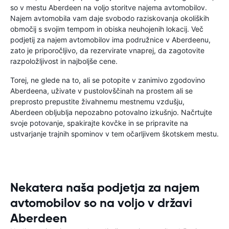
so v mestu Aberdeen na voljo storitve najema avtomobilov.
Najem avtomobila vam daje svobodo raziskovanja okoliških
območij s svojim tempom in obiska neuhojenih lokacij. Več
podjetij za najem avtomobilov ima podružnice v Aberdeenu,
zato je priporočljivo, da rezervirate vnaprej, da zagotovite
razpoložljivost in najboljše cene.
Torej, ne glede na to, ali se potopite v zanimivo zgodovino
Aberdeena, uživate v pustolovščinah na prostem ali se
preprosto prepustite živahnemu mestnemu vzdušju,
Aberdeen obljublja nepozabno potovalno izkušnjo. Načrtujte
svoje potovanje, spakirajte kovčke in se pripravite na
ustvarjanje trajnih spominov v tem očarljivem škotskem mestu.
Nekatera naša podjetja za najem
avtomobilov so na voljo v državi
Aberdeen