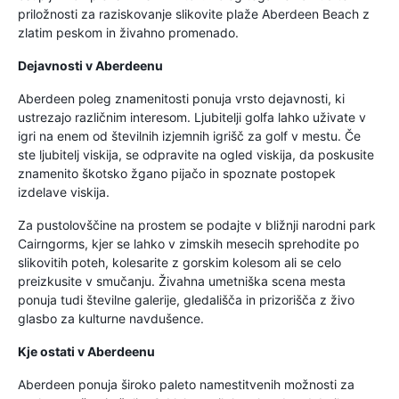
priložnosti za raziskovanje slikovite plaže Aberdeen Beach z
zlatim peskom in živahno promenado.
Dejavnosti v Aberdeenu
Aberdeen poleg znamenitosti ponuja vrsto dejavnosti, ki
ustrezajo različnim interesom. Ljubitelji golfa lahko uživate v
igri na enem od številnih izjemnih igrišč za golf v mestu. Če
ste ljubitelj viskija, se odpravite na ogled viskija, da poskusite
znamenito škotsko žgano pijačo in spoznate postopek
izdelave viskija.
Za pustolovščine na prostem se podajte v bližnji narodni park
Cairngorms, kjer se lahko v zimskih mesecih sprehodite po
slikovitih poteh, kolesarite z gorskim kolesom ali se celo
preizkusite v smučanju. Živahna umetniška scena mesta
ponuja tudi številne galerije, gledališča in prizorišča z živo
glasbo za kulturne navdušence.
Kje ostati v Aberdeenu
Aberdeen ponuja široko paleto namestitvenih možnosti za