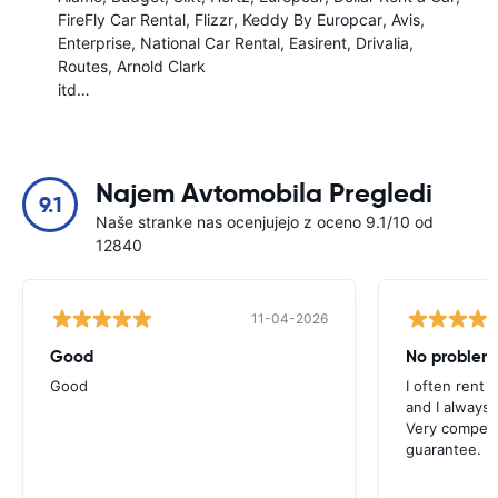
FireFly Car Rental
Flizzr
Keddy By Europcar
Avis
Enterprise
National Car Rental
Easirent
Drivalia
Routes
Arnold Clark
itd…
Najem Avtomobila Pregledi
9.1
Naše stranke nas ocenjujejo z oceno 9.1/10 od
12840
11-04-2026
Good
No problem
Good
I often rent 
and I always 
Very competit
guarantee.