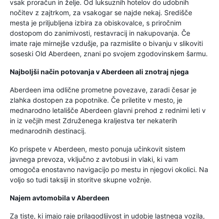
vsak proračun in želje. Od luksuznih hotelov do udobnih
nočitev z zajtrkom, za vsakogar se najde nekaj. Središče
mesta je priljubljena izbira za obiskovalce, s priročnim
dostopom do zanimivosti, restavracij in nakupovanja. Če
imate raje mirnejše vzdušje, pa razmislite o bivanju v slikoviti
soseski Old Aberdeen, znani po svojem zgodovinskem šarmu.
Najboljši način potovanja v Aberdeen ali znotraj njega
Aberdeen ima odlične prometne povezave, zaradi česar je
zlahka dostopen za popotnike. Če priletite v mesto, je
mednarodno letališče Aberdeen glavni prehod z rednimi leti v
in iz večjih mest Združenega kraljestva ter nekaterih
mednarodnih destinacij.
Ko prispete v Aberdeen, mesto ponuja učinkovit sistem
javnega prevoza, vključno z avtobusi in vlaki, ki vam
omogoča enostavno navigacijo po mestu in njegovi okolici. Na
voljo so tudi taksiji in storitve skupne vožnje.
Najem avtomobila v Aberdeen
Za tiste, ki imajo raje prilagodljivost in udobje lastnega vozila,