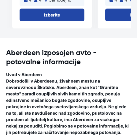
Izberite
Izb
Aberdeen izposojen avto -
potovalne informacije
Uvod v Aberdeen
Dobrodošli v Aberdeenu, živahnem mestu na
severovzhodu Škotske. Aberdeen, znan kot "Granitno
mesto" zaradi osupljivih sivih kamnitih zgradb, ponuja
edinstveno mešanico bogate zgodovine, osupljive
pokrajine in cvetočega svetovljanskega vzdušja. Ne glede
na to, ali ste navdušenec nad zgodovino, pustolovec na
prostem ali ljubitelj kulture, ima Aberdeen za vsakogar
nekaj za ponuditi. Poglobimo se v potovalne informacije, ki
jih potrebujete za načrtovanje nepozabnega potovanja.