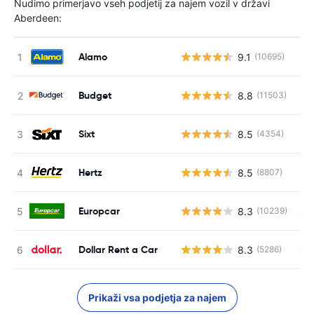
Nudimo primerjavo vseh podjetij za najem vozil v državi
Aberdeen:
Alamo
9.1
S s
(10695)
Budget
8.8
S s
(11503)
Sixt
8.5
S s
(4354)
Hertz
8.5
S s
(8807)
Europcar
8.3
S s
(10239)
Dollar Rent a Car
8.3
S s
(5286)
Prikaži vsa podjetja za najem