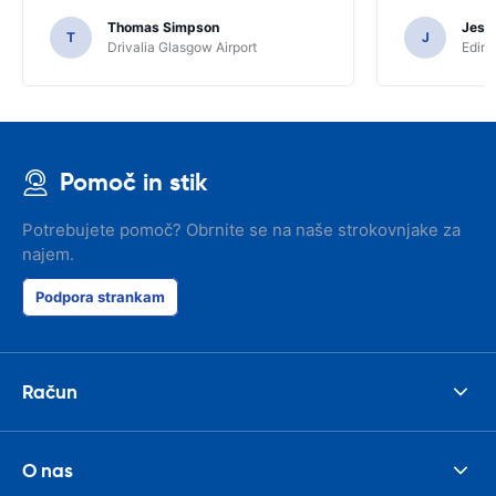
Thomas Simpson
Jesu
T
J
Drivalia Glasgow Airport
Edinb
Pomoč in stik
Potrebujete pomoč? Obrnite se na naše strokovnjake za
najem.
Podpora strankam
Račun
O nas