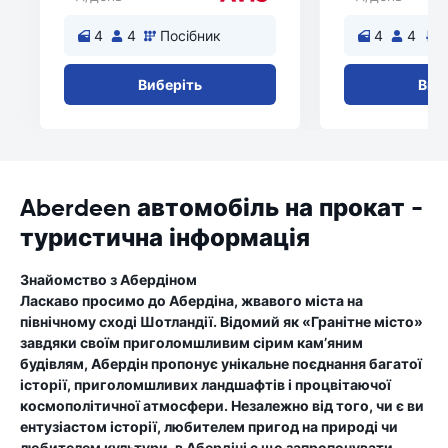
4
4
Посібник
4
4
Виберіть
Виб
Aberdeen автомобіль на прокат -
туристична інформація
Знайомство з Абердіном
Ласкаво просимо до Абердіна, жвавого міста на
північному сході Шотландії. Відомий як «Гранітне місто»
завдяки своїм приголомшливим сірим кам’яним
будівлям, Абердін пропонує унікальне поєднання багатої
історії, приголомшливих ландшафтів і процвітаючої
космополітичної атмосфери. Незалежно від того, чи є ви
ентузіастом історії, любителем пригод на природі чи
любителем культури, в Абердіні є що запропонувати