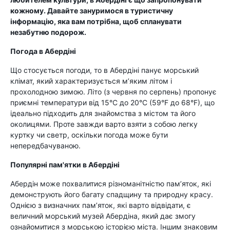
кожному. Давайте зануримося в туристичну
інформацію, яка вам потрібна, щоб спланувати
незабутню подорож.
Погода в Абердіні
Що стосується погоди, то в Абердіні панує морський
клімат, який характеризується м’яким літом і
прохолодною зимою. Літо (з червня по серпень) пропонує
приємні температури від 15°C до 20°C (59°F до 68°F), що
ідеально підходить для знайомства з містом та його
околицями. Проте завжди варто взяти з собою легку
куртку чи светр, оскільки погода може бути
непередбачуваною.
Популярні пам'ятки в Абердіні
Абердін може похвалитися різноманітністю пам’яток, які
демонструють його багату спадщину та природну красу.
Однією з визначних пам’яток, які варто відвідати, є
величний морський музей Абердіна, який дає змогу
ознайомитися з морською історією міста. Іншим знаковим