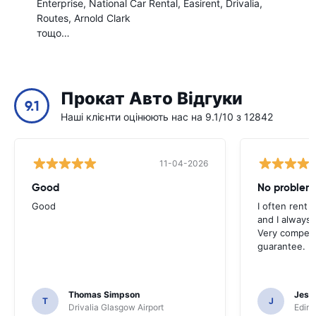
Enterprise
National Car Rental
Easirent
Drivalia
Routes
Arnold Clark
тощо…
Прокат Авто Відгуки
9.1
Наші клієнти оцінюють нас на 9.1/10 з 12842
11-04-2026
Good
No problem
Good
I often rent 
and I always 
Very competit
guarantee.
Thomas Simpson
Jesu
T
J
Drivalia Glasgow Airport
Edinb