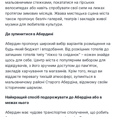
мальовничими стежками, покататися на гірських
велосипедах або навіть спробувати свої сили на лижах
протягом зимових місяців. Жвава мистецька сцена міста
також пропонує безліч галерей, театрів і закладів живої
музики для любителів культури.
Де зупинитися в Абердині
Абердин пропонує широкий вибір варіантів розміщення на
будь-який бюджет і вподобання. Від розкішних готелів до
затишних готелів типу "ліжко та сніданок" – кожен знайде
щось для себе. Центр міста є популярним вибором для
відвідувачів, з його зручним доступом до пам'яток,
закладів харчування та магазинів. Крім того, якщо ви
віддаєте перевагу тихішій атмосфері, зупиніться в
мальовничому районі Старого Абердіна, відомому своїм
історичним шармом.
Найкращий спосіб подорожувати до Абердіна або в
межах нього
Абердин має чудове транспортне сполучення, що робить