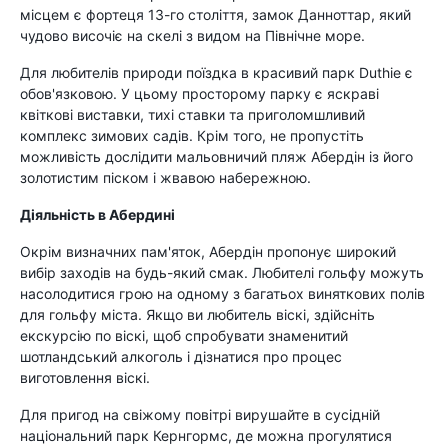
місцем є фортеця 13-го століття, замок Данноттар, який
чудово височіє на скелі з видом на Північне море.
Для любителів природи поїздка в красивий парк Duthie є
обов'язковою. У цьому просторому парку є яскраві
квіткові виставки, тихі ставки та приголомшливий
комплекс зимових садів. Крім того, не пропустіть
можливість дослідити мальовничий пляж Абердін із його
золотистим піском і жвавою набережною.
Діяльність в Абердині
Окрім визначних пам'яток, Абердін пропонує широкий
вибір заходів на будь-який смак. Любителі гольфу можуть
насолодитися грою на одному з багатьох виняткових полів
для гольфу міста. Якщо ви любитель віскі, здійсніть
екскурсію по віскі, щоб спробувати знаменитий
шотландський алкоголь і дізнатися про процес
виготовлення віскі.
Для пригод на свіжому повітрі вирушайте в сусідній
національний парк Кернгормс, де можна прогулятися