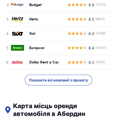
Budget
8.8
(11512)
Hertz
8.5
(8812)
Sixt
8.4
(4356)
Europcar
8.4
(10251)
Dollar Rent a Car
8.3
(5291)
Показати всі компанії з прокату
Карта місць оренди
автомобіля в Абердин