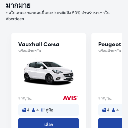
มากมาย
ขอใบเสนอราคาตอนนี้และประหยัดถึง 50% สำหรับรถเช่าใน
Aberdeen
Vauxhall Corsa
Peugeot 2
หรือคล้ายๆกัน
หรือคล้ายๆกัน
จาก
จาก
/วัน
/วัน
4
4
คู่มือ
4
4
อ
เลือก
เล