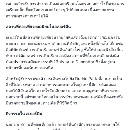
เหมาะสำหรับการสำรวจเมืองและบริเวณโดยรอบ อย่างไรก็ตาม ควร
เตรียมแจ็กเก็ตหรือสเวตเตอร์บางๆ ไปด้วยเสมอ เนื่องจากสภาพ
อากาศอาจคาดเดาไม่ได้
สถานที่ท่องเที่ยวยอดนิยมในอเบอร์ดีน
อเบอร์ดีนมีสถานที่ท่องเที่ยวมากมายที่แสดงถึงมรดกทางวัฒนธรรม
และความงามตามธรรมชาติ สถานที่สำคัญแห่งหนึ่งที่ต้องไปเยี่ยมชม
คือพิพิธภัณฑ์การเดินเรืออเบอร์ดีนอันยิ่งใหญ่ ซึ่งให้ข้อมูลเชิงลึกเกี่ยว
กับประวัติศาสตร์การเดินเรือของเมือง สถานที่ที่โดดเด่นอีกแห่งคือ
ป้อมปราการสมัยศตวรรษที่ 13 ปราสาท Dunnottar ซึ่งตั้งอยู่บน
หน้าผาที่มองเห็นทะเลเหนือ
สำหรับผู้รักธรรมชาติ การเดินทางไปยัง Duthie Park ที่สวยงามเป็น
สิ่งที่ไม่ควรพลาด สวนสาธารณะขนาดใหญ่แห่งนี้มีการจัดแสดง
ดอกไม้สีสันสดใส สระน้ำอันเงียบสงบ และสวนฤดูหนาวที่สวยงาม
นอกจากนี้ อย่าพลาดโอกาสในการสำรวจหาดอะเบอร์ดีนที่งดงามซึ่ง
มีหาดทรายสีทองและทางเดินที่มีชีวิตชีวา
กิจกรรมใน อเบอร์ดีน
นอกจากสถานที่ท่องเที่ยวแล้ว อเบอร์ดีนยังมีกิจกรรมหลากหลายให้