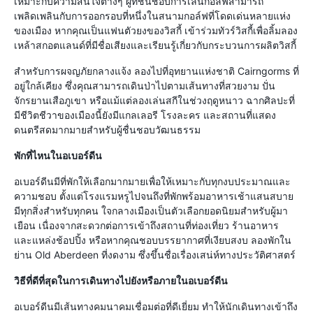
เหมาะกับความสนใจต่างๆ ผู้ที่ชื่นชอบการเล่นกอล์ฟสามารถ
เพลิดเพลินกับการออกรอบที่หนึ่งในสนามกอล์ฟที่โดดเด่นหลายแห่ง
ของเมือง หากคุณเป็นแฟนตัวยงของวิสกี้ เข้าร่วมทัวร์วิสกี้เพื่อลิ้มลอง
เหล้าสกอตแลนด์ที่มีชื่อเสียงและเรียนรู้เกี่ยวกับกระบวนการผลิตวิสกี้
สำหรับการผจญภัยกลางแจ้ง ลองไปที่อุทยานแห่งชาติ Cairngorms ที่
อยู่ใกล้เคียง ซึ่งคุณสามารถเดินป่าไปตามเส้นทางที่สวยงาม ปั่น
จักรยานเสือภูเขา หรือแม้แต่ลองเล่นสกีในช่วงฤดูหนาว ฉากศิลปะที่
มีชีวิตชีวาของเมืองนี้ยังมีแกลเลอรี โรงละคร และสถานที่แสดง
ดนตรีสดมากมายสำหรับผู้ชื่นชอบวัฒนธรรม
พักที่ไหนในอเบอร์ดีน
อเบอร์ดีนมีที่พักให้เลือกมากมายเพื่อให้เหมาะกับทุกงบประมาณและ
ความชอบ ตั้งแต่โรงแรมหรูไปจนถึงที่พักพร้อมอาหารเช้าแสนสบาย
มีทุกสิ่งสำหรับทุกคน ใจกลางเมืองเป็นตัวเลือกยอดนิยมสำหรับผู้มา
เยือน เนื่องจากสะดวกต่อการเข้าถึงสถานที่ท่องเที่ยว ร้านอาหาร
และแหล่งช้อปปิ้ง หรือหากคุณชอบบรรยากาศที่เงียบสงบ ลองพักใน
ย่าน Old Aberdeen ที่งดงาม ซึ่งขึ้นชื่อเรื่องเสน่ห์ทางประวัติศาสตร์
วิธีที่ดีที่สุดในการเดินทางไปยังหรือภายในอเบอร์ดีน
อเบอร์ดีนมีเส้นทางคมนาคมเชื่อมต่อที่ดีเยี่ยม ทำให้นักเดินทางเข้าถึง