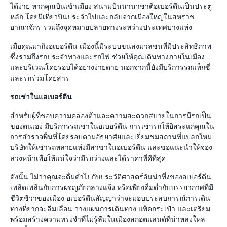
ได้ง่าย หากคุณบินเข้าเมือง สนามบินนานาชาติอเบอร์ดีนเป็นประตู
หลัก โดยมีเที่ยวบินประจำไปและกลับจากเมืองใหญ่ในสหราช
อาณาจักร รวมถึงจุดหมายปลายทางระหว่างประเทศบางแห่ง
เมื่อคุณมาถึงอเบอร์ดีน เมืองนี้มีระบบขนส่งมวลชนที่มีประสิทธิภาพ
ซึ่งรวมถึงรถประจำทางและรถไฟ ช่วยให้คุณเดินทางภายในเมือง
และบริเวณโดยรอบได้อย่างง่ายดาย นอกจากนี้ยังมีบริการรถแท็กซี่
และรถร่วมโดยสาร
รถเช่าในแอเบอร์ดีน
สำหรับผู้ที่ชอบความคล่องตัวและความสะดวกสบายในการมีรถเป็น
ของตนเอง มีบริการรถเช่าในอเบอร์ดีน การเช่ารถให้อิสระแก่คุณใน
การสำรวจพื้นที่โดยรอบตามอัธยาศัยและเยี่ยมชมสถานที่แปลกใหม่
บริษัทให้เช่ารถหลายแห่งมีสาขาในอเบอร์ดีน และขอแนะนำให้จอง
ล่วงหน้าเพื่อให้แน่ใจว่ามีรถว่างและได้ราคาที่ดีที่สุด
ดังนั้น ไม่ว่าคุณจะดื่มด่ำไปกับประวัติศาสตร์อันน่าทึ่งของอเบอร์ดีน
เพลิดเพลินกับการผจญภัยกลางแจ้ง หรือเพียงดื่มด่ำกับบรรยากาศที่มี
ชีวิตชีวาของเมือง อเบอร์ดีนสัญญาว่าจะมอบประสบการณ์การเดิน
ทางที่ยากจะลืมเลือน วางแผนการเดินทาง แพ็คกระเป๋า และเตรียม
พร้อมสร้างความทรงจำที่ไม่รู้ลืมในเมืองสกอตแลนด์ที่น่าหลงใหล